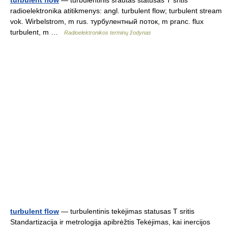
turbulent flow
— turbulentinis srautas statusas T sritis
radioelektronika atitikmenys: angl. turbulent flow; turbulent stream
vok. Wirbelstrom, m rus. турбулентный поток, m pranc. flux
turbulent, m …
Radioelektronikos terminų žodynas
turbulent flow
— turbulentinis tekėjimas statusas T sritis
Standartizacija ir metrologija apibrėžtis Tekėjimas, kai inercijos