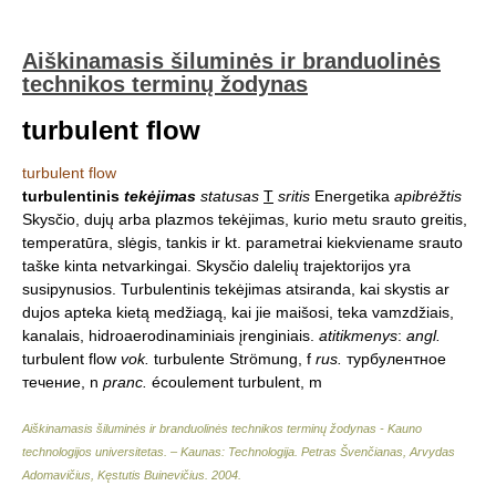
Aiškinamasis šiluminės ir branduolinės
technikos terminų žodynas
turbulent flow
turbulent flow
turbulentinis
tekėjimas
statusas
T
sritis
Energetika
apibrėžtis
Skysčio, dujų arba plazmos tekėjimas, kurio metu srauto greitis,
temperatūra, slėgis, tankis ir kt. parametrai kiekviename srauto
taške kinta netvarkingai. Skysčio dalelių trajektorijos yra
susipynusios. Turbulentinis tekėjimas atsiranda, kai skystis ar
dujos apteka kietą medžiagą, kai jie maišosi, teka vamzdžiais,
kanalais, hidroaerodinaminiais įrenginiais.
atitikmenys
:
angl.
turbulent flow
vok.
turbulente Strömung, f
rus.
турбулентное
течение, n
pranc.
écoulement turbulent, m
Aiškinamasis šiluminės ir branduolinės technikos terminų žodynas - Kauno
technologijos universitetas. – Kaunas: Technologija
.
Petras Švenčianas, Arvydas
Adomavičius, Kęstutis Buinevičius
.
2004
.