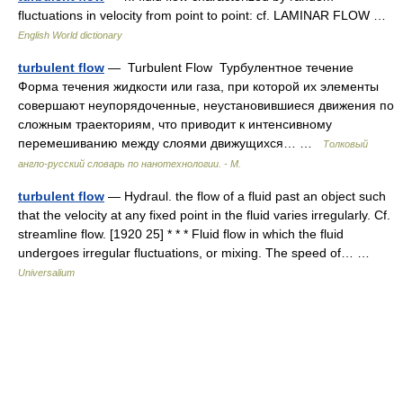
fluctuations in velocity from point to point: cf. LAMINAR FLOW …
English World dictionary
turbulent flow
— Turbulent Flow Турбулентное течение
Форма течения жидкости или газа, при которой их элементы
совершают неупорядоченные, неустановившиеся движения по
сложным траекториям, что приводит к интенсивному
перемешиванию между слоями движущихся… …
Толковый
англо-русский словарь по нанотехнологии. - М.
turbulent flow
— Hydraul. the flow of a fluid past an object such
that the velocity at any fixed point in the fluid varies irregularly. Cf.
streamline flow. [1920 25] * * * Fluid flow in which the fluid
undergoes irregular fluctuations, or mixing. The speed of… …
Universalium