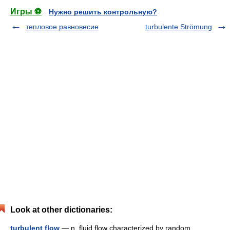
Игры ⚽
Нужно решить контрольную?
тепловое равновесие
turbulente Strömung
Look at other dictionaries:
turbulent flow
— n. fluid flow characterized by random