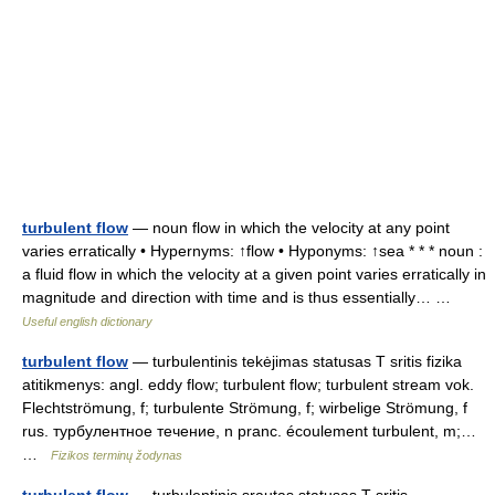
turbulent flow
— noun flow in which the velocity at any point
varies erratically • Hypernyms: ↑flow • Hyponyms: ↑sea * * * noun :
a fluid flow in which the velocity at a given point varies erratically in
magnitude and direction with time and is thus essentially… …
Useful english dictionary
turbulent flow
— turbulentinis tekėjimas statusas T sritis fizika
atitikmenys: angl. eddy flow; turbulent flow; turbulent stream vok.
Flechtströmung, f; turbulente Strömung, f; wirbelige Strömung, f
rus. турбулентное течение, n pranc. écoulement turbulent, m;…
…
Fizikos terminų žodynas